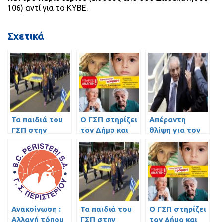
106) αντί για το ΚΥΒΕ.
Σχετικά
Τα παιδιά του
Ο ΓΣΠ στηρίζει
Απέραντη
ΓΣΠ στην
τον Δήμο και
θλίψη για τον
παρέλαση του
συγκεντρώνει
χαμό του
Περιστερίου
τρόφιμα (video)
Παύλου
Γιαννακόπουλου
Ανακοίνωση :
Τα παιδιά του
Ο ΓΣΠ στηρίζει
Αλλαγή τόπου
ΓΣΠ στην
τον Δήμο και