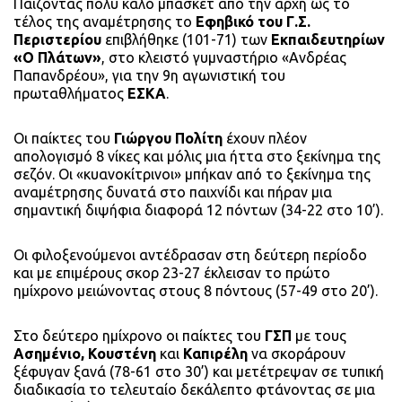
Παίζοντας πολύ καλό μπάσκετ από την αρχή ως το
τέλος της αναμέτρησης το
Εφηβικό του Γ.Σ.
Περιστερίου
επιβλήθηκε (101-71) των
Εκπαιδευτηρίων
«Ο Πλάτων»
, στο κλειστό γυμναστήριο «Ανδρέας
Παπανδρέου», για την 9η αγωνιστική του
πρωταθλήματος
ΕΣΚΑ
.
Οι παίκτες του
Γιώργου Πολίτη
έχουν πλέον
απολογισμό 8 νίκες και μόλις μια ήττα στο ξεκίνημα της
σεζόν. Οι «κυανοκίτρινοι» μπήκαν από το ξεκίνημα της
αναμέτρησης δυνατά στο παιχνίδι και πήραν μια
σημαντική διψήφια διαφορά 12 πόντων (34-22 στο 10’).
Οι φιλοξενούμενοι αντέδρασαν στη δεύτερη περίοδο
και με επιμέρους σκορ 23-27 έκλεισαν το πρώτο
ημίχρονο μειώνοντας στους 8 πόντους (57-49 στο 20’).
Στο δεύτερο ημίχρονο οι παίκτες του
ΓΣΠ
με τους
Ασημένιο, Κουστένη
και
Καπιρέλη
να σκοράρουν
ξέφυγαν ξανά (78-61 στο 30’) και μετέτρεψαν σε τυπική
διαδικασία το τελευταίο δεκάλεπτο φτάνοντας σε μια