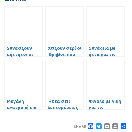
Συνεχίζουν
Χτίζουν σερί οι
Συνέχεια με
αήττητοι οι
Έφηβοι, που
ήττα για τις
Παίδες
διατηρήθηκαν
Νεάνιδες
πρώτοι
Μεγάλη
Ήττα στις
Φινάλε με νίκη
ανατροπή επί
λεπτομέρειες
για τις
της Α.Ε.Κ. και
για τις
Κορασίδες!
αήττητοι οι
Κορασίδες
Faceboo
Twitte
Emai
Pri
Μ
Παίδες
SHARE