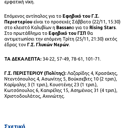
εμφατική νίκη.
Επόμενος αντίπαλος για το
Εφηβικό του Γ.Σ.
Περιστερίου
είναι το προσεχές Σάββατο (22/11, 15:30)
στο κλειστό Καλυβίων η
Bassan
o για το
Rising Stars
.
Στο πρωτάθλημα το
Εφηβικό του ΓΣΠ
θα
αντιμετωπίσει την επόμενη Τρίτη (25/11, 21:30) εκτός
έδρας τον
Γ.Σ. Γλυκών Νερών
.
ΤΑ ΔΕΚΑΛΕΠΤΑ:
34-22, 57-49, 78-61, 101-71.
Γ.Σ. ΠΕΡΙΣΤΕΡΙΟΥ (Πολίτης):
Λαζαρίδης 4, Κρασάκης,
Ντεντόπουλος 4, Ασωνίτης 5, Βούκσεβιτς 10 (2 τριπ.),
Καρίμαλης 3 (1 τριπ.), Κουστένης 23 (1 τριπ.),
Κωτσόπουλος 6, Καπιρέλης 15, Ασημένιος 31 (4 τριπ.),
Χριστοδουλάτος, Αχινιώτης.
Σχετικά