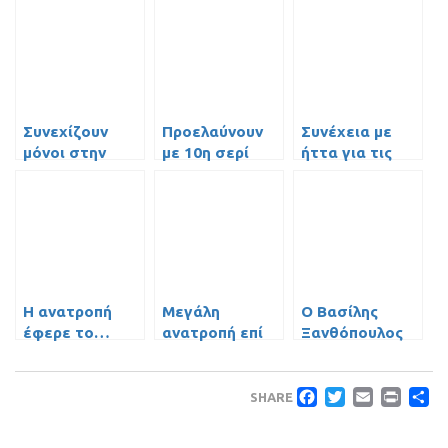
Συνεχίζουν
Προελαύνουν
Συνέχεια με
μόνοι στην
με 10η σερί
ήττα για τις
κορυφή οι
νίκη οι Παίδες
Νεάνιδες
Παίδες
Η ανατροπή
Μεγάλη
Ο Βασίλης
έφερε το…
ανατροπή επί
Ξανθόπουλος
αήττητο!
της Α.Ε.Κ. και
στο “Basketball
αήττητοι οι
Summer Camp”
Faceboo
Twitte
Emai
Pri
Μ
Παίδες
SHARE