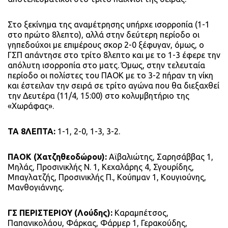
Στο ξεκίνημα της αναμέτρησης υπήρχε ισορροπία (1-1
στο πρώτο 8λεπτο), αλλά στην δεύτερη περίοδο οι
γηπεδούχοι με επιμέρους σκορ 2-0 ξέφυγαν, όμως, ο
ΓΣΠ απάντησε στο τρίτο 8λεπτο και με το 1-3 έφερε την
απόλυτη ισορροπία στο ματς. Όμως, στην τελευταία
περίοδο οι πολίστες του ΠΑΟΚ με το 3-2 πήραν τη νίκη
και έστειλαν την σειρά σε τρίτο αγώνα που θα διεξαχθεί
την Δευτέρα (11/4, 15:00) στο κολυμβητήριο της
«Χωράφας».
ΤΑ 8ΛΕΠΤΑ:
1-1, 2-0, 1-3, 3-2.
ΠΑΟΚ (Χατζηθεοδώρου):
Αϊβαλιώτης, Σαρησάββας 1,
Μηλάς, Προσινικλής Ν. 1, Κεχαλάρης 4, Σγουρίδης,
Μπαγλατζής, Προσινικλής Π., Κούπμαν 1, Κουγιούνης,
Μανθογιάννης.
ΓΣ ΠΕΡΙΣΤΕΡΙΟΥ (Λούδης):
Καραμπέτσος,
Παπανικολάου, Φάρκας, Φάρμερ 1, Γερακούδης,