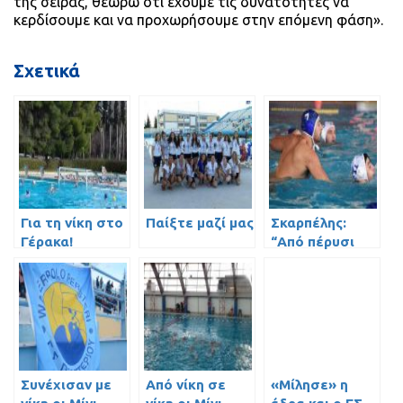
της σειράς, θεωρώ ότι έχουμε τις δυνατότητες να
κερδίσουμε και να προχωρήσουμε στην επόμενη φάση».
Σχετικά
Για τη νίκη στο
Παίξτε μαζί μας
Σκαρπέλης:
Γέρακα!
“Από πέρυσι
σκέφτομαι την
Α1”
Συνέχισαν με
Από νίκη σε
«Μίλησε» η