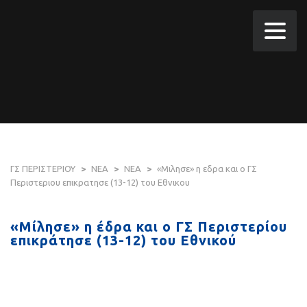
ΓΣ ΠΕΡΙΣΤΕΡΙΟΥ
>
ΝΕΑ
>
ΝΕΑ
>
«Μιλησε» η εδρα και ο ΓΣ
Περιστεριου επικρατησε (13-12) του Εθνικου
«Μίλησε» η έδρα και ο ΓΣ Περιστερίου
επικράτησε (13-12) του Εθνικού