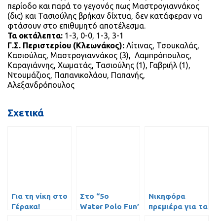
περίοδο και παρά το γεγονός πως Μαστρογιαννάκος
(δις) και Τασιούλης βρήκαν δίχτυα, δεν κατάφεραν να
φτάσουν στο επιθυμητό αποτέλεσμα.
Τα οκτάλεπτα:
1-3, 0-0, 1-3, 3-1
Γ.Σ. Περιστερίου (Κλεωνάκος):
Λίτινας, Τσουκαλάς,
Κασιούλας, Μαστρογιαννάκος (3),
Λαμπρόπουλος,
Καραγιάννης, Χωματάς, Τασιούλης (1), Γαβριήλ (1),
Ντουμάζιος, Παπανικολάου, Παπανής,
Αλεξανδρόπουλος
Σχετικά
Για τη νίκη στο
Στο “5ο
Νικηφόρα
Γέρακα!
Water Polo Fun”
πρεμιέρα για τα
ο Γ.Σ.
προ-Μίνι