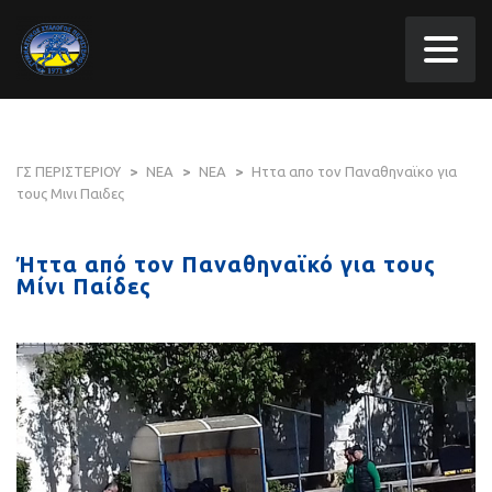
ΓΣ ΠΕΡΙΣΤΕΡΙΟΥ
>
ΝΕΑ
>
ΝΕΑ
>
Ηττα απο τον Παναθηναϊκο για
τους Μινι Παιδες
Ήττα από τον Παναθηναϊκό για τους
Μίνι Παίδες