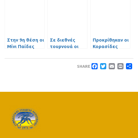
Περιστερίου
Στην 9η θέση οι
Σε διεθνές
Προκρίθηκαν οι
Μίνι Παίδες
τουρνουά οι
Κορασίδες
Παίδες
Faceboo
Twitte
Emai
Pri
Μ
SHARE