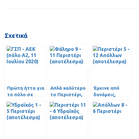
Σχετικά
Πρώτη ήττα για
Απλά καλύτερο
Έμεινε από
το πόλο σε
το Περιστέρι,
δυνάμεις,
αγώνα –
πέρασε και από
ηττήθηκε από
δυσφήμιση
το Φάληρο
τον Απόλλωνα
(video)
[video]
(video)