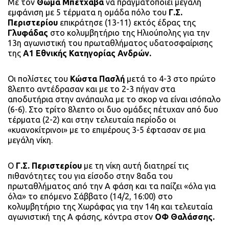
Με τον
Θωμά Μπετχαβά
να πραγματοποιεί μεγάλη
εμφάνιση με 5 τέρματα η ομάδα πόλο του
Γ.Σ.
Περιστερίου
επικράτησε (13-11) εκτός έδρας της
Γλυφάδας
στο κολυμβητήριο της Ηλιούπολης για την
13η αγωνιστική του πρωταθλήματος υδατοσφαίρισης
της
Α1 Εθνικής Κατηγορίας Ανδρών.
Οι πολίστες του
Κώστα Πασλή
μετά το 4-3 στο πρώτο
8λεπτο αντέδρασαν και με το 2-3 πήγαν στα
αποδυτήρια στην ανάπαυλα με το σκορ να είναι ισόπαλο
(6-6). Στο τρίτο 8λεπτο οι δυο ομάδες πέτυχαν από δυο
τέρματα (2-2) και στην τελευταία περίοδο οι
«κυανοκίτρινοι» με το επιμέρους 3-5 έφτασαν σε μια
μεγάλη νίκη.
Ο
Γ.Σ. Περιστερίου
με τη νίκη αυτή διατηρεί τις
πιθανότητες του για είσοδο στην 8αδα του
πρωταθλήματος από την Α φάση και τα παίζει «όλα για
όλα» το επόμενο Σάββατο (14/2, 16:00) στο
κολυμβητήριο της Χωράφας για την 14η και τελευταία
αγωνιστική της Α φάσης, κόντρα στον
ΟΦ Θαλάσσης.