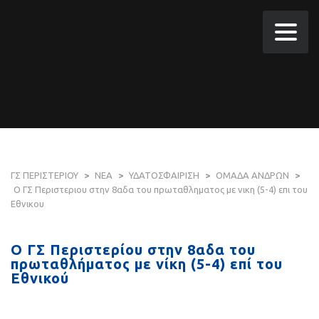
ΓΣ ΠΕΡΙΣΤΕΡΙΟΥ
>
ΝΕΑ
>
ΥΔΑΤΟΣΦΑΙΡΙΣΗ
>
ΟΜΑΔΑ ΑΝΔΡΩΝ
>
Ο ΓΣ Περιστεριου στην 8αδα του πρωταθληματος με νικη (5-4) επι του
Εθνικου
Ο ΓΣ Περιστερίου στην 8αδα του
πρωταθλήματος με νίκη (5-4) επί του
Εθνικού