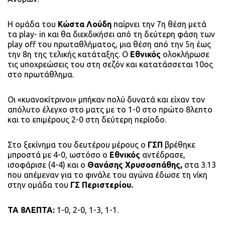
Η ομάδα του
Κώστα Λούδη
παίρνει την 7η θέση μετά
τα play- in και θα διεκδικήσει από τη δεύτερη φάση των
play off του πρωταθλήματος, μια θέση από την 5η έως
την 8η της τελικής κατάταξης. Ο
Εθνικός
ολοκλήρωσε
τις υποχρεώσεις του στη σεζόν και κατατάσσεται 10ος
στο πρωτάθλημα.
Οι «κυανοκίτρινοι» μπήκαν πολύ δυνατά και είχαν τον
απόλυτο έλεγχο στο ματς με το 1-0 στο πρώτο 8λεπτο
και το επιμέρους 2-0 στη δεύτερη περίοδο.
Στο ξεκίνημα του δευτέρου μέρους ο
ΓΣΠ
βρέθηκε
μπροστά με 4-0, ωστόσο ο
Εθνικός
αντέδρασε,
ισοφάρισε (4-4) και ο
Θανάσης Χρυσοσπάθης,
στα 3.13
που απέμεναν για το φινάλε του αγώνα έδωσε τη νίκη
στην ομάδα του
ΓΣ Περιστερίου.
ΤΑ 8ΛΕΠΤΑ:
1-0, 2-0, 1-3, 1-1.