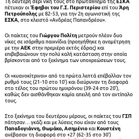
Τη δεύτερη σερί νίκη τους στο πρωτάθλημα της
ΕΣΚΑ
πέτυχαν οι
Έφηβοι του Γ.Σ. Περιστερίου
επί του
Άρη
Πετρούπολης
με 82-53, για την 2η αγωνιστική της
ΕΣΚΑ
, στο κλειστό «Ανδρέας Παπανδρέου».
Οι παίκτες του
Γιώργου Πολίτη
μετρούν πλέον δυο
νίκες σε ισάριθμα παιχνίδια (προηγήθηκε η αναμέτρηση
με την
ΑΕΚ
στην πρεμιέρα εκτός έδρας) και
επιβεβαιώνουν την πολύ καλή κατάσταση στην οποία
βρίσκονται από το ξεκίνημα των υποχρεώσεων τους.
Οι «κυανοκίτρινοι» από τα πρώτα λεπτά επέβαλλαν τον
ρυθμό τους (21-10 στο 10’) και διεύρυναν τη διαφορά
στο τέλος του πρώτου ημιχρόνου (39-24 στο 20’),
καθώς δεν αισθάνθηκαν καμία απειλή από τον αντίπαλο
τους.
Στο ξεκίνημα του δευτέρου μέρους, οι παίκτες του
ΓΣΠ
πάτησαν… γκάζι και με λύσεις που είχαν από τους
Παπαδογιάννη, Θωμάκο, Ασημένιο
και
Κουστένη
ανέβασαν τη διαφορά στο +27 (62-35 στο 30’)