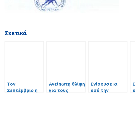
Σχετικά
Τον
Ανείπωτη θλίψη
Ενίσχυσε κι
Σεπτέμβριο η
για τους
εσύ την
Γενική
πληγέντες των
τράπεζα
Συνέλευση του
καταστροφικών
αίματος του
ΓΣΠ!
πυρκαγιών
ΓΣΠ και της
Γ
«Νέας
Παιδείας»