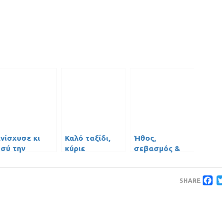
Ενίσχυσε κι
Καλό ταξίδι,
Ήθος,
εσύ την
κύριε
σεβασμός &
τράπεζα
Θανάση…
μπάσκετ!
αίματος του
F
ΣΠ και της
SHARE
«Νέας
Παιδείας»