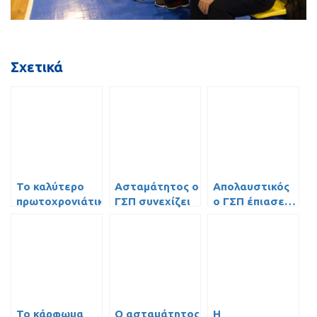
Σχετικά
Το καλύτερο
Ασταμάτητος ο
Απολαυστικός
πρωτοχρονιάτικο
ΓΣΠ συνεχίζει
ο ΓΣΠ έπιασε…
δώρο (video)
την αήττητη
23άρι με το
πορεία του
123-91 επί του
προς τον τίτλο
Δούκα (video)!
(video)!
Το κάρφωμα
O ασταμάτητος
H