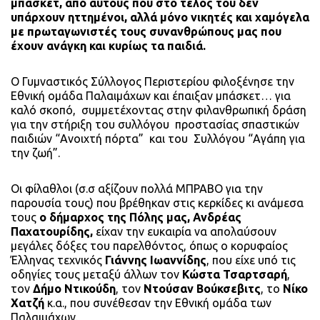
μπάσκετ, από αυτούς που στο τέλος του δεν
υπάρχουν ηττημένοι, αλλά μόνο νικητές και χαμόγελα
με πρωταγωνιστές τους συνανθρώπους μας που
έχουν ανάγκη και κυρίως τα παιδιά.
Ο Γυμναστικός Σύλλογος Περιστερίου φιλοξένησε την
Εθνική ομάδα Παλαιμάχων και έπαιξαν μπάσκετ… για
καλό σκοπό, συμμετέχοντας στην φιλανθρωπική δράση
για την στήριξη του συλλόγου προστασίας σπαστικών
παιδιών “Ανοιχτή πόρτα” και του Συλλόγου “Αγάπη για
την ζωή”.
Οι φίλαθλοι (σ.σ αξίζουν πολλά ΜΠΡΑΒΟ για την
παρουσία τους) που βρέθηκαν στις κερκίδες κι ανάμεσα
τους
ο δήμαρχος της Πόλης μας, Ανδρέας
Παχατουρίδης,
είχαν την ευκαιρία να απολαύσουν
μεγάλες δόξες του παρελθόντος, όπως ο κορυφαίος
Έλληνας τεχνικός
Γιάννης Ιωαννίδης
, που είχε υπό τις
οδηγίες τους μεταξύ άλλων τον
Κώστα Τσαρτσαρή
,
τον
Δήμο Ντικούδη
, τον
Ντούσαν Βούκσεβιτς
, το
Νίκο
Χατζή
κ.α., που συνέθεσαν την Εθνική ομάδα των
Παλαιμάχων.