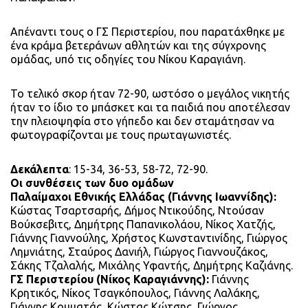
Απέναντι τους ο ΓΣ Περιστερίου, που παρατάχθηκε με
ένα κράμα βετεράνων αθλητών και της σύγχρονης
ομάδας, υπό τις οδηγίες του Νίκου Καραγιάνη.
Το τελικό σκορ ήταν 72-90, ωστόσο ο μεγάλος νικητής
ήταν το ίδιο το μπάσκετ και τα παιδιά που αποτέλεσαν
την πλειοψηφία στο γήπεδο και δεν σταμάτησαν να
φωτογραφίζονται με τους πρωταγωνιστές.
Δεκάλεπτα
: 15-34, 36-53, 58-72, 72-90.
Οι συνθέσεις των δυο ομάδων
Παλαίμαχοι Εθνικής Ελλάδας (Γιάννης Ιωαννίδης):
Κώστας Τσαρτσαρής, Δήμος Ντικούδης, Ντούσαν
Βούκσεβιτς, Δημήτρης Παπανικολάου, Νίκος Χατζής,
Γιάννης Γιαννούλης, Χρήστος Κωνσταντινίδης, Γιώργος
Λημνιάτης, Σταύρος Δανιήλ, Γιώργος Γιαννουζάκος,
Σάκης Τζαλαλής, Μιχάλης Υφαντής, Δημήτρης Καζιάνης.
ΓΣ Περιστερίου (Νίκος Καραγιάννης):
Γιάννης
Κρητικός, Νίκος Τσαγκόπουλος, Γιάννης Λαλάκης,
Γιάννης Κομματάς, Κώστας Κώτσης, Γιώργος