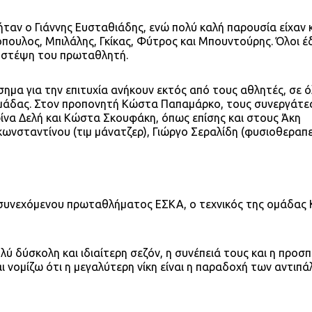
ν ο Γιάννης Ευσταθιάδης, ενώ πολύ καλή παρουσία είχαν κα
όπουλος, Μπιλάλης, Γκίκας, Φύτρος και Μπουντούρης. Όλοι έ
ν στέψη του πρωταθλητή.
σημα για την επιτυχία ανήκουν εκτός από τους αθλητές, σε ό
μάδας. Στον προπονητή Κώστα Παπαμάρκο, τους συνεργάτε
ίνα Δελή και Κώστα Σκουφάκη, όπως επίσης και στους Άκη
ωνσταντίνου (τιμ μάνατζερ), Γιώργο Σεραλίδη (φυσιοθεραπε
 συνεχόμενου πρωταθλήματος ΕΣΚΑ, ο τεχνικός της ομάδας
ολύ δύσκολη και ιδιαίτερη σεζόν, η συνέπειά τους και η προσ
 νομίζω ότι η μεγαλύτερη νίκη είναι η παραδοχή των αντιπά