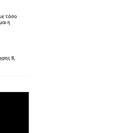
άμε τόσο
μαι η
γρης 8,