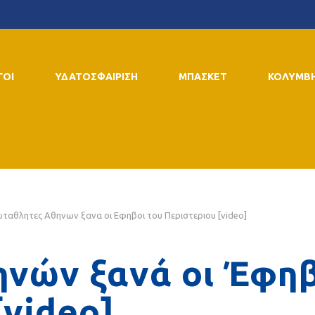
ΓΟΙ
ΥΔΑΤΟΣΦΑΙΡΙΣΗ
ΜΠΑΣΚΕΤ
ΚΟΛΥΜΒ
ταθλητες Αθηνων ξανα οι Εφηβοι του Περιστεριου [video]
νών ξανά οι Έφηβ
[video]