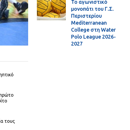
Το αγωνιστικό
μονοπάτι του Γ.Σ.
Περιστερίου
Mediterranean
College στη Water
Polo League 2026-
2027
ηπτικό
 πρώτο
ρίτο
ία τους