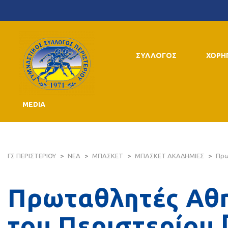
ΣΥΛΛΟΓΟΣ
ΧΟΡΗ
MEDIA
ΓΣ ΠΕΡΙΣΤΕΡΙΟΥ
>
ΝΕΑ
>
ΜΠΑΣΚΕΤ
>
ΜΠΑΣΚΕΤ ΑΚΑΔΗΜΙΕΣ
>
Πρω
Πρωταθλητές Αθη
του Περιστερίου 