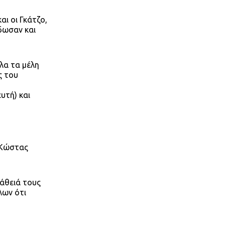
ι οι Γκάτζο,
δωσαν και
λα τα μέλη
ς του
υτή) και
 Κώστας
πάθειά τους
λων ότι