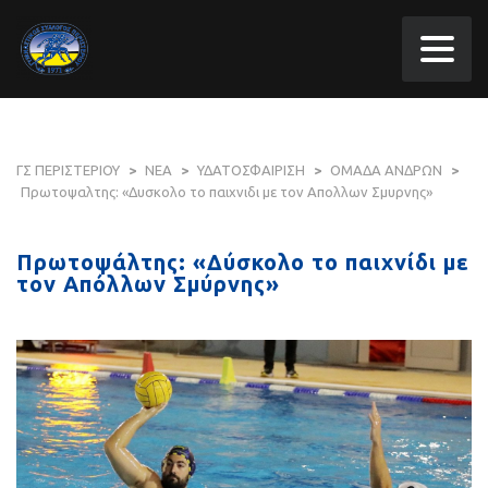
ΓΣ ΠΕΡΙΣΤΕΡΙΟΥ
>
ΝΕΑ
>
ΥΔΑΤΟΣΦΑΙΡΙΣΗ
>
ΟΜΑΔΑ ΑΝΔΡΩΝ
>
Πρωτοψαλτης: «Δυσκολο το παιχνιδι με τον Απολλων Σμυρνης»
Πρωτοψάλτης: «Δύσκολο το παιχνίδι με
τον Απόλλων Σμύρνης»