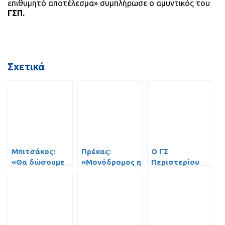
επιθυμητό αποτέλεσμα» συμπλήρωσε ο αμυντικός του
ΓΣΠ.
Σχετικά
Μπιτσάκος:
Πρέκας:
Ο ΓΣ
«Θα δώσουμε
«Μονόδρομος η
Περιστερίου
το 100% για τη
νίκη με τον
στην 8αδα του
νίκη»
ΠΑΟΚ»!
πρωταθλήματος
με νίκη (5-4) επί
του Εθνικού