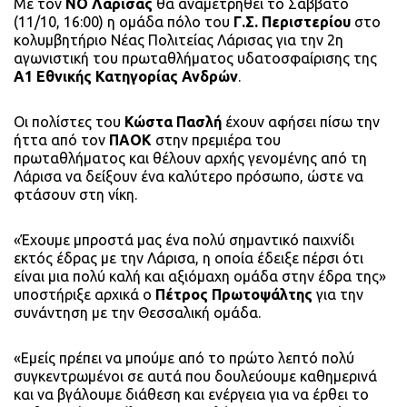
Με τον
ΝΟ Λάρισας
θα αναμετρηθεί το Σάββατο
(11/10, 16:00) η ομάδα πόλο του
Γ.Σ. Περιστερίου
στο
κολυμβητήριο Νέας Πολιτείας Λάρισας για την 2η
αγωνιστική του πρωταθλήματος υδατοσφαίρισης της
Α1 Εθνικής Κατηγορίας Ανδρών
.
Οι πολίστες του
Κώστα Πασλή
έχουν αφήσει πίσω την
ήττα από τον
ΠΑΟΚ
στην πρεμιέρα του
πρωταθλήματος και θέλουν αρχής γενομένης από τη
Λάρισα να δείξουν ένα καλύτερο πρόσωπο, ώστε να
φτάσουν στη νίκη.
«Έχουμε μπροστά μας ένα πολύ σημαντικό παιχνίδι
εκτός έδρας με την Λάρισα, η οποία έδειξε πέρσι ότι
είναι μια πολύ καλή και αξιόμαχη ομάδα στην έδρα της»
υποστήριξε αρχικά ο
Πέτρος Πρωτοψάλτης
για την
συνάντηση με την Θεσσαλική ομάδα.
«Εμείς πρέπει να μπούμε από το πρώτο λεπτό πολύ
συγκεντρωμένοι σε αυτά που δουλεύουμε καθημερινά
και να βγάλουμε διάθεση και ενέργεια για να έρθει το