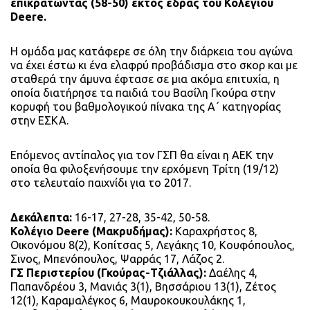
επικρατώντας (58-50) εκτός έδρας του Κολεγίου
Deere.
Η ομάδα μας κατάφερε σε όλη την διάρκεια του αγώνα
να έχει έστω κι ένα ελαφρύ προβάδισμα στο σκορ και με
σταθερά την άμυνα έφτασε σε μια ακόμα επιτυχία, η
οποία διατήρησε τα παιδιά του Βασίλη Γκούρα στην
κορυφή του βαθμολογικού πίνακα της Α΄ κατηγορίας
στην ΕΣΚΑ.
Επόμενος αντίπαλος για τον ΓΣΠ θα είναι η ΑΕΚ την
οποία θα φιλοξενήσουμε την ερχόμενη Τρίτη (19/12)
στο τελευταίο παιχνίδι για το 2017.
Δεκάλεπτα:
16-17, 27-28, 35-42, 50-58.
Κολέγιο Deere (Μακρυδήμας):
Καραχρήστος 8,
Οικονόμου 8(2), Κοπίτσας 5, Λεγάκης 10, Κουφόπουλος,
Σινος, Μπενόπουλος, Ψαρράς 17, Λάζος 2.
ΓΣ Περιστερίου (Γκούρας-Τζιάλλας):
Δαέλης 4,
Παπανδρέου 3, Μανιάς 3(1), Βησσάριου 13(1), Ζέτος
12(1), Καραμαλέγκος 6, Μαυροκουκουλάκης 1,