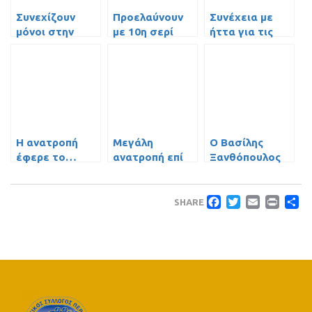
Συνεχίζουν
Προελαύνουν
Συνέχεια με
μόνοι στην
με 10η σερί
ήττα για τις
κορυφή οι
νίκη οι Παίδες
Νεάνιδες
Παίδες
Η ανατροπή
Μεγάλη
Ο Βασίλης
έφερε το…
ανατροπή επί
Ξανθόπουλος
αήττητο!
της Α.Ε.Κ. και
στο “Basketball
αήττητοι οι
Summer Camp”
Faceboo
Twitte
Emai
Pri
Μ
Παίδες
SHARE