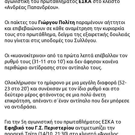
αγωνιστική του πρωταθλήματος
ΕΣΚΑ
στο κλειστό
«Ανδρέας Παπανδρέου».
Οι παίκτες του
Γιώργου Πολίτη
παραμένουν αήττητοι
και επιβεβαιώνουν σε κάθε αναμέτρηση την κυριαρχία
τους στο πρωτάθλημα, δείγμα της εξαιρετικής δουλειάς
που γίνεται στις υποδομές του Συλλόγου.
Οι «κυανοκίτρινοι» από τα πρώτα λεπτά επέβαλλαν τον
ρυθμό τους (31-11 στο 10’) και δεν άφησαν κανένα
περιθώριο αντίδρασης στον αντίπαλο τους.
Ολοκλήρωσαν το ημίχρονο με μια μεγάλη διαφορά (52-
23 στο 20’) και συνέχισαν με τον ίδιο ρυθμό και στο
δεύτερο μέρος φτάνοντας σε μια πολύ άνετη
επικράτηση, απέναντι σ΄έναν αντίπαλο που δεν μπόρεσε
να αντιδράσει.
Για την 5η αγωνιστική του πρωταθλήματος ΕΣΚΑ το
Εφηβικό του Γ.Σ. Περιστερίου
αντιμετωπίζει την
προσεχή Τρίτη (14/10, 21:30) στο κλειστό «Άγγελος