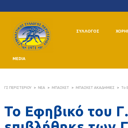
ΣΥΛΛΟΓΟΣ
ΧΟΡΗ
MEDIA
ΓΣ ΠΕΡΙΣΤΕΡΙΟΥ
>
ΝΕΑ
>
ΜΠΑΣΚΕΤ
>
ΜΠΑΣΚΕΤ ΑΚΑΔΗΜΙΕΣ
>
Το 
Το Εφηβικό του Γ
επιβλήθηκε των 