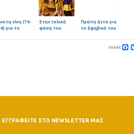
νετη νίκη (74-
Στην τελική
Πρώτη ήττα για
4) για το
φάση του
το Εφηβικό του
αιδικό του ΓΣ
Πανελληνίου
ΓΣ Περιστερίου
Περιστερίου
Πρωταθλήματος
F
επί της Δάφνης
Εφήβων ο ΓΣ
SHARE
Δαφνίου
Περιστερίου με
το επιβλητικό
79-30 επί του
Άρη!
ΕΓΓΡΑΦΕΙΤΕ ΣΤΟ NEWSLETTER ΜΑΣ