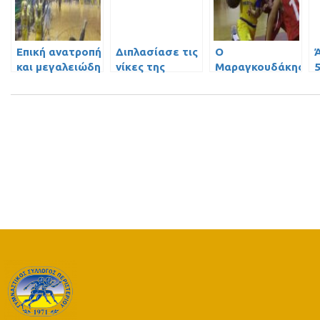
Επική ανατροπή
Διπλασίασε τις
Ο
Ά
και μεγαλειώδη
νίκες της
Μαραγκουδάκης
5
νίκη για τους
ομάδα Μίνι
γίνεται….
π
Έφηβους
NBAer!
κόντρα στην
ΑΕΚ