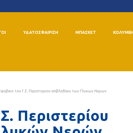
ΓΟΙ
ΥΔΑΤΟΣΦΑΙΡΙΣΗ
ΜΠΑΣΚΕΤ
ΚΟΛΥΜΒ
Εφηβικο του Γ.Σ. Περιστεριου επιβληθηκε των Γλυκων Νερων
.Σ. Περιστερίου
Γλυκών Νερών