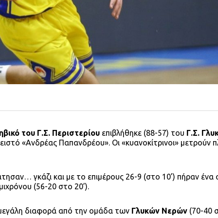
βικό του Γ.Σ. Περιστερίου
επιβλήθηκε (88-57) του
Γ.Σ. Γλ
λειστό «Ανδρέας Παπανδρέου». Οι «κυανοκίτρινοι» μετρούν π
ησαν… γκάζι και με το επιμέρους 26-9 (στο 10’) πήραν ένα
ιχρόνου (56-20 στο 20’).
μεγάλη διαφορά από την ομάδα των
Γλυκών Νερών
(70-40 σ