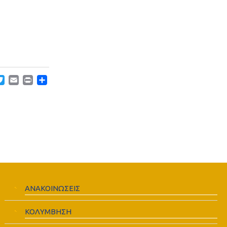
acebook
Twitter
Email
Print
Μοιραστείτε
ΑΝΑΚΟΙΝΩΣΕΙΣ
ΚΟΛΥΜΒΗΣΗ