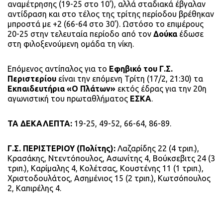
αναμέτρησης (19-25 στο 10’), αλλά σταδιακά έβγαλαν
αντίδραση και στο τέλος της τρίτης περίοδου βρέθηκαν
μπροστά με +2 (66-64 στο 30’). Ωστόσο το επιμέρους
20-25 στην τελευταία περίοδο από τον
Δούκα
έδωσε
στη φιλοξενούμενη ομάδα τη νίκη.
Επόμενος αντίπαλος για το
Εφηβικό του Γ.Σ.
Περιστερίου
είναι την επόμενη Τρίτη (17/2, 21:30) τα
Εκπαιδευτήρια «Ο Πλάτων»
εκτός έδρας για την 20η
αγωνιστική του πρωταθλήματος
ΕΣΚΑ
.
ΤΑ ΔΕΚΑΛΕΠΤΑ:
19-25, 49-52, 66-64, 86-89.
Γ.Σ. ΠΕΡΙΣΤΕΡΙΟΥ (Πολίτης):
Λαζαρίδης 22 (4 τριπ.),
Κρασάκης, Ντεντόπουλος, Ασωνίτης 4, Βούκσεβιτς 24 (3
τριπ.), Καρίμαλης 4, Κολέτσας, Κουστένης 11 (1 τριπ.),
Χριστοδουλάτος, Ασημένιος 15 (2 τριπ.), Κωτσόπουλος
2, Καπιρέλης 4.