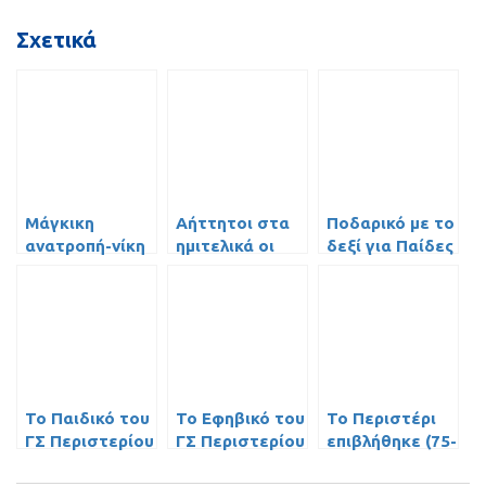
Σχετικά
Μάγκικη
Αήττητοι στα
Ποδαρικό με το
ανατροπή-νίκη
ημιτελικά οι
δεξί για Παίδες
για τους
Έφηβοι του ΓΣ
κι Εφήβους
Έφηβους επί
Περιστερίου,
του ΠΑΟ
κέρδισαν (65-
(video)!
64) και τον
Προμηθέα!
Το Παιδικό του
Το Εφηβικό του
Το Περιστέρι
ΓΣ Περιστερίου
ΓΣ Περιστερίου
επιβλήθηκε (75-
έκανε το «2
έκανε το «9
52) του