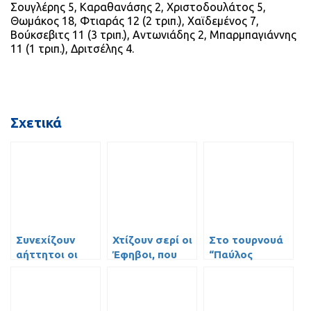
Σουγλέρης 5, Καραθανάσης 2, Χριστοδουλάτος 5,
Θωμάκος 18, Φτιαράς 12 (2 τριπ.), Χαϊδεμένος 7,
Βούκσεβιτς 11 (3 τριπ.), Αντωνιάδης 2, Μπαρμπαγιάννης
11 (1 τριπ.), Δριτσέλης 4.
Σχετικά
Συνεχίζουν
Χτίζουν σερί οι
Στο τουρνουά
αήττητοι οι
Έφηβοι, που
“Παύλος
Παίδες
διατηρήθηκαν
Γιαννακόπουλος”
πρώτοι
ο Γ.Σ.
Περιστερίου