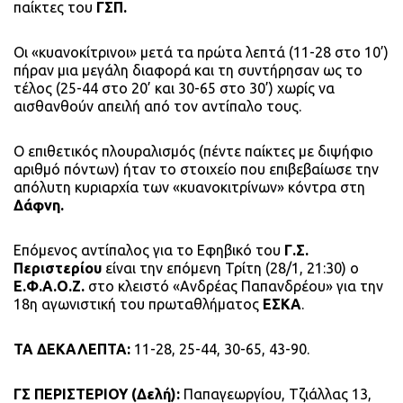
παίκτες του
ΓΣΠ.
Οι «κυανοκίτρινοι» μετά τα πρώτα λεπτά (11-28 στο 10’)
πήραν μια μεγάλη διαφορά και τη συντήρησαν ως το
τέλος (25-44 στο 20’ και 30-65 στο 30’) χωρίς να
αισθανθούν απειλή από τον αντίπαλο τους.
Ο επιθετικός πλουραλισμός (πέντε παίκτες με διψήφιο
αριθμό πόντων) ήταν το στοιχείο που επιβεβαίωσε την
απόλυτη κυριαρχία των «κυανοκιτρίνων» κόντρα στη
Δάφνη.
Επόμενος αντίπαλος για το Εφηβικό του
Γ.Σ.
Περιστερίου
είναι την επόμενη Τρίτη (28/1, 21:30) ο
Ε.Φ.Α.Ο.Ζ.
στο κλειστό «Ανδρέας Παπανδρέου» για την
18η αγωνιστική του πρωταθλήματος
ΕΣΚΑ
.
ΤΑ ΔΕΚΑΛΕΠΤΑ:
11-28, 25-44, 30-65, 43-90.
ΓΣ ΠΕΡΙΣΤΕΡΙΟΥ (Δελή):
Παπαγεωργίου, Τζιάλλας 13,