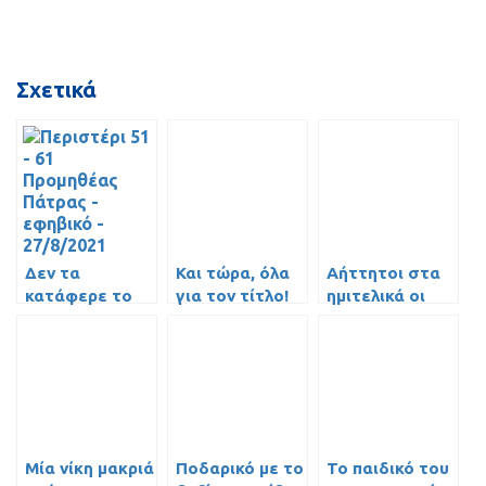
Σχετικά
Δεν τα
Και τώρα, όλα
Αήττητοι στα
κατάφερε το
για τον τίτλο!
ημιτελικά οι
Εφηβικό του
Έφηβοι του ΓΣ
Περιστερίου με
Περιστερίου,
τον Προμηθέα
κέρδισαν (65-
[video]
64) και τον
Προμηθέα!
Μία νίκη μακριά
Ποδαρικό με το
Το παιδικό του