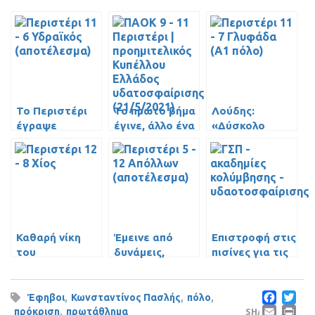
Το Περιστέρι
Το πρώτο βήμα
Λούδης:
έγραψε
έγινε, άλλο ένα
«Δύσκολο
ιστορία στο
για τελικό
παιχνίδι,
πόλο (video)
[video]
θέλουμε να
βρούμε ρυθμό»!
Καθαρή νίκη
Έμεινε από
Επιστροφή στις
του
δυνάμεις,
πισίνες για τις
Περιστερίου
ηττήθηκε από
μικρές και τους
επί της Χίου
τον Απόλλωνα
μικρούς
Fac
T
(video – photo
(video)
Έφηβοι
,
Κωνσταντίνος Πασλής
,
πόλο
,
gallery)
πρόκριση
,
πρωτάθλημα
SHARE