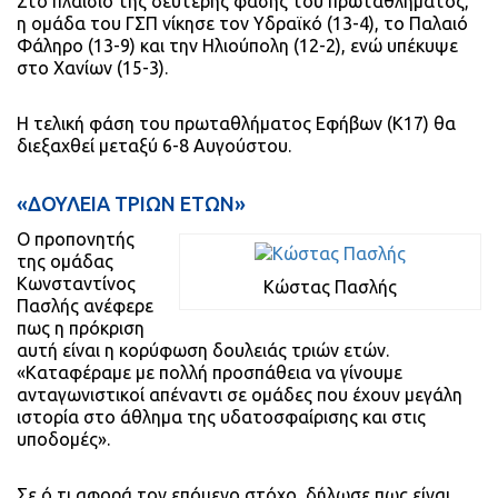
Στο πλαίσιο της δεύτερης φάσης του πρωταθλήματος,
η ομάδα του ΓΣΠ νίκησε τον Υδραϊκό (13-4), το Παλαιό
Φάληρο (13-9) και την Ηλιούπολη (12-2), ενώ υπέκυψε
στο Χανίων (15-3).
Η τελική φάση του πρωταθλήματος Εφήβων (Κ17) θα
διεξαχθεί μεταξύ 6-8 Αυγούστου.
«ΔΟΥΛΕΙΑ ΤΡΙΩΝ ΕΤΩΝ»
Ο προπονητής
της ομάδας
Κωνσταντίνος
Κώστας Πασλής
Πασλής ανέφερε
πως η πρόκριση
αυτή είναι η κορύφωση δουλειάς τριών ετών.
«Καταφέραμε με πολλή προσπάθεια να γίνουμε
ανταγωνιστικοί απέναντι σε ομάδες που έχουν μεγάλη
ιστορία στο άθλημα της υδατοσφαίρισης και στις
υποδομές».
Σε ό,τι αφορά τον επόμενο στόχο, δήλωσε πως είναι