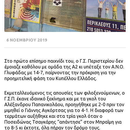
6 ΝΟΕΜΒΡΙΟΥ 2019
Στο πρώτο επίσημο παιχνίδι του, ο Γ.Σ. Περιστερίου δεν
έμοιαζε καθόλου με ομάδα της Α2 κι υπέταξε τον Α.Ν.Ο.
Γλυφάδας με 14-7, παίρνοντας την πρόκριση για την
προημιτελική φάση του Κυπέλλου Ελλάδος.
Εκμεταλλευόμενος τις απουσίες των φιλοξενούμενων, ο
Γ.Σ.Π. έκανε ιδανικό ξεκίνημα και με τα γκολ του
Αλέξανδρου Παπανικολάου, προηγήθηκε με 2-0 πριν τον
μιμηθεί ο Γιάννης Αγκόρτσας για το 4-1. Η διαφορά των
τερμάτων αυξήθηκε και στα τρία γκολ όταν ο
Ποσειδώνας Τσαγκάρης “απάντησε” στον Μπραΐμη για
το 8-5 κι έκτοτε, όλα πήραν τον δρόμο τους.