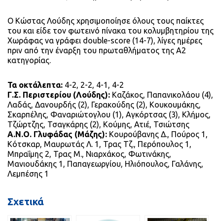
Ο Κώστας Λούδης χρησιμοποίησε όλους τους παίκτες
του και είδε τον φωτεινό πίνακα του κολυμβητηρίου της
Χωράφας να γράφει double-score (14-7), λίγες ημέρες
πριν από την έναρξη του πρωταθλήματος της Α2
κατηγορίας.
Τα οκτάλεπτα:
4-2, 2-2, 4-1, 4-2
Γ.Σ. Περιστερίου (Λούδης):
Καζάκος, Παπανικολάου (4),
Λαδάς, Δανουρδής (2), Γερακούδης (2), Κουκουμάκης,
Σκαρπέλης, Φαναριώτογλου (1), Αγκόρτσας (3), Κλήμος,
Τζώρτζης, Τσαγκάρης (2), Κούμης, Ατιέ, Τσιώτσης
Α.Ν.Ο. Γλυφάδας (Μάζης):
Κουρούβανης Δ., Πούρος 1,
Κότσκαρ, Μαυρωτάς Λ. 1, Τρας Τζ., Περόπουλος 1,
Μπραΐμης 2, Τρας Μ., Νιαρχάκος, Φωτινάκης,
Μανιουδάκης 1, Παπαγεωργίου, Ηλιόπουλος, Γαλάνης,
Λεμπέσης 1
Σχετικά