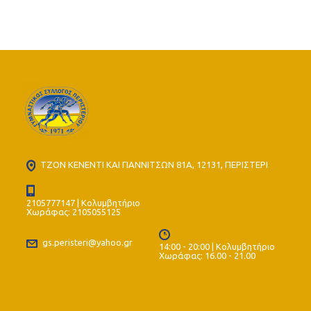
ντεμπούτο του
14χρονου
Μισούρα
ΤΖΟΝ ΚΕΝΕΝΤΙ ΚΑΙ ΓΙΑΝΝΙΤΣΩΝ 81Α, 12131, ΠΕΡΙΣΤΕΡΙ
2105777147 | Κολυμβητήριο
Χωράφας: 2105055125
gs.peristeri@yahoo.gr
14:00 - 20:00 | Κολυμβητήριο
Χωράφας: 16.00 - 21.00