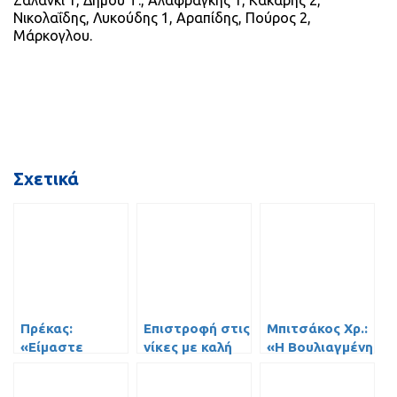
Ζάλανκι
1, Δήμου Τ.,
Αλαφραγκής
1,
Κάκαρης
2,
Νικολαΐδης, Λυκούδης 1,
Αραπίδης
, Πούρος 2,
Μάρκογλου
.
Σχετικά
Πρέκας:
Επιστροφή στις
Μπιτσάκος Χρ.:
«Είμαστε
νίκες με καλή
«Η Βουλιαγμένη
καλύτερη
εμφάνιση για
είναι δυνατή,
ομάδα από το
τον ΓΣ
με υπομονή να