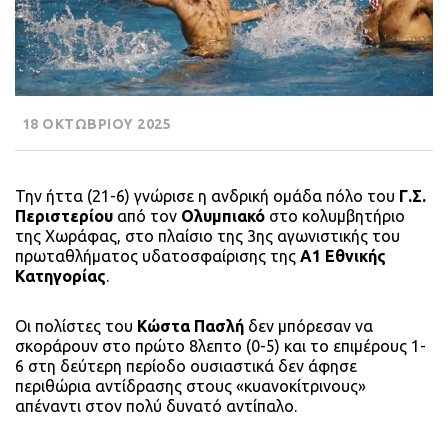
18 ΟΚΤΩΒΡΙΟΥ 2025
Την ήττα (21-6) γνώρισε η ανδρική ομάδα πόλο του
Γ.Σ.
Περιστερίου
από τον
Ολυμπιακό
στο κολυμβητήριο
της
Χωράφας
, στο πλαίσιο της 3ης αγωνιστικής του
πρωταθλήματος υδατοσφαίρισης της
Α1 Εθνικής
Κατηγορίας
.
Οι πολίστες του
Κώστα
Πασλή
δεν μπόρεσαν να
σκοράρουν στο πρώτο 8λεπτο (0-5) και το επιμέρους 1-
6 στη δεύτερη περίοδο ουσιαστικά δεν άφησε
περιθώρια αντίδρασης στους
«
κυανοκίτρινους
»
απέναντι στον πολύ δυνατό αντίπαλο.