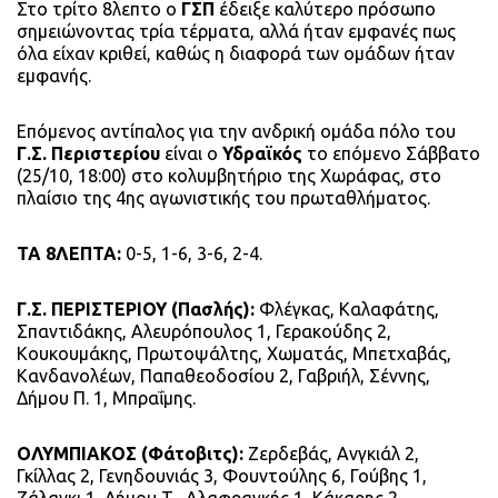
Στο τρίτο 8λεπτο ο
ΓΣΠ
έδειξε καλύτερο πρόσωπο
σημειώνοντας τρία τέρματα, αλλά ήταν εμφανές πως
όλα είχαν κριθεί, καθώς η διαφορά των ομάδων ήταν
εμφανής.
Επόμενος αντίπαλος για την ανδρική ομάδα πόλο του
Γ.Σ. Περιστερίου
είναι ο
Υδραϊκός
το επόμενο Σάββατο
(25/10, 18:00) στο κολυμβητήριο της
Χωράφας
, στο
πλαίσιο της 4ης αγωνιστικής του πρωταθλήματος.
ΤΑ 8ΛΕΠΤΑ:
0-5, 1-6, 3-6, 2-4.
Γ.Σ. ΠΕΡΙΣΤΕΡΙΟΥ (
Πασλής
):
Φλέγκας
, Καλαφάτης,
Σπαντιδάκης,
Αλευρόπουλος
1, Γερακούδης 2,
Κουκουμάκης
, Πρωτοψάλτης,
Χωματάς
,
Μπετχαβάς
,
Κανδανολέων
,
Παπαθεοδοσίου
2, Γαβριήλ,
Σέννης
,
Δήμου Π. 1, Μπραΐμης.
ΟΛΥΜΠΙΑΚΟΣ (
Φάτοβιτς
):
Ζερδεβάς
,
Ανγκιάλ
2,
Γκίλλας
2,
Γενηδουνιάς
3,
Φουντούλης
6,
Γούβης
1,