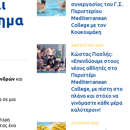
ι
συνεργασίας του Γ.Σ.
Περιστερίου
λημα
Mediterranean
College με τον
Κουκουμάκη
4 ΑΥΓΟΥΣΤΟΥ 2026
Κώστας Πασλής:
«Επενδύουμε στους
νέους αθλητές στο
Περιστέρι
Ανδρών
και
Mediterranean
College, με πίστη στο
πλάνο και στόχο να
 σε μια
γινόμαστε κάθε μέρα
καλύτεροι»!
ύτερη
30 ΙΟΥΛΙΟΥ 2026
τας ένα