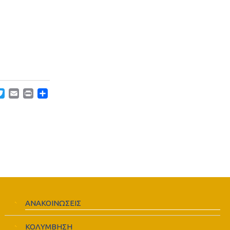
acebook
Twitter
Email
Print
Μοιραστείτε
ΑΝΑΚΟΙΝΩΣΕΙΣ
ΚΟΛΥΜΒΗΣΗ