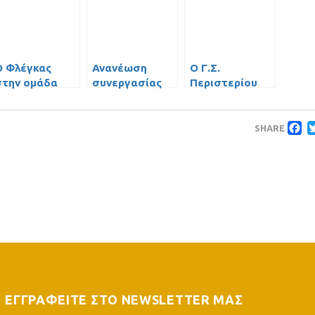
Ο Φλέγκας
Ανανέωση
Ο Γ.Σ.
στην ομάδα
συνεργασίας
Περιστερίου
πόλο του ΓΣ
με τον
Mediterranean
Περιστερίου!
Κανδανολέων
College
F
ηττήθηκε (13-
SHARE
12) από τον ΑΟ
Παλαιού
Φαλήρου
ΕΓΓΡΑΦΕΙΤΕ ΣΤΟ NEWSLETTER ΜΑΣ