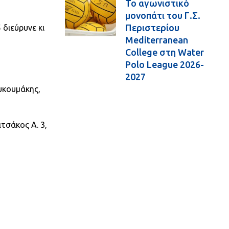
Το αγωνιστικό
μονοπάτι του Γ.Σ.
Περιστερίου
 διεύρυνε κι
Mediterranean
College στη Water
Polo League 2026-
2027
υκουμάκης,
τσάκος Α. 3,