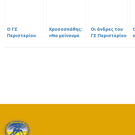
Ο ΓΣ
Χρυσοσπάθης:
Οι άνδρες του
Περιστερίου
«Να μείνουμε
ΓΣ Περιστερίου
ηττήθηκε (15-9)
μέσα στο
ηττήθηκαν (15-
από το
παιχνίδι με τον
8) από τη
Αννόβερο
Ολυμπιακό όσο
Βουλιαγμένη
γίνεται
περισσότερο»