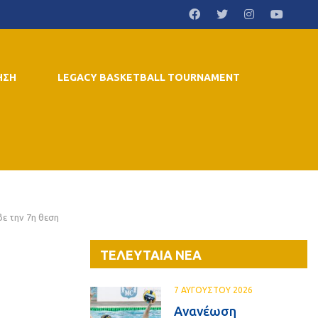
ΗΣΗ
LEGACY BASKETBALL TOURNAMENT
βε την 7η θεση
ΤΕΛΕΥΤΑΙΑ ΝΕΑ
7 ΑΥΓΟΥΣΤΟΥ 2026
Ανανέωση