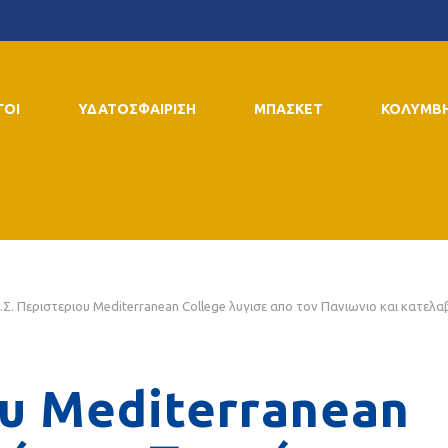
ΓΟΙ
ΥΔΑΤΟΣΦΑΙΡΙΣΗ
ΜΠΑΣΚΕΤ
ΚΟΛΥΜΒ
.Σ. Περιστεριου Mediterranean College λυγισε απο τον Πανιωνιο και κατελα
ου Mediterranean