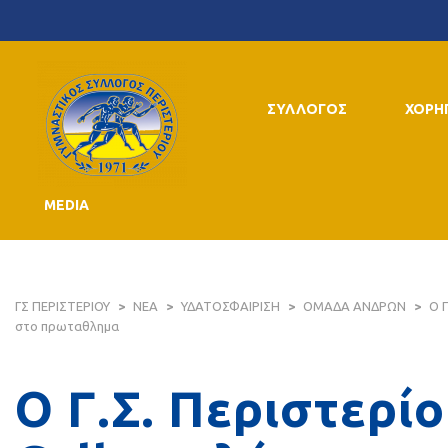
ΣΥΛΛΟΓΟΣ
ΧΟΡΗ
MEDIA
ΓΣ ΠΕΡΙΣΤΕΡΙΟΥ
>
ΝΕΑ
>
ΥΔΑΤΟΣΦΑΙΡΙΣΗ
>
ΟΜΑΔΑ ΑΝΔΡΩΝ
>
Ο Γ
στο πρωταθλημα
Ο Γ.Σ. Περιστερί