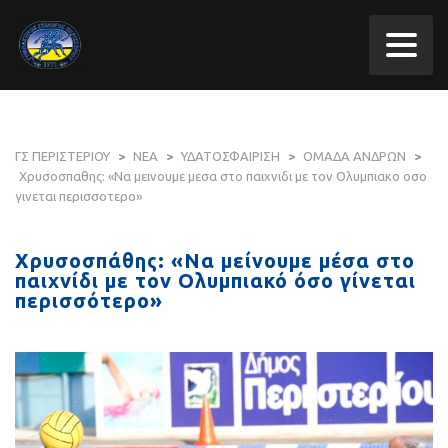
ΓΣ ΠΕΡΙΣΤΕΡΙΟΥ
>
ΝΕΑ
>
ΥΔΑΤΟΣΦΑΙΡΙΣΗ
>
ΟΜΑΔΑ ΑΝΔΡΩΝ
>
Χρυσοσπαθης: «Να μεινουμε μεσα στο παιχνιδι με τον Ολυμπιακο οσο
γινεται περισσοτερο»
Χρυσοσπάθης: «Να μείνουμε μέσα στο
παιχνίδι με τον Ολυμπιακό όσο γίνεται
περισσότερο»