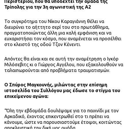
Περιστερίου, που θα υποδεχτεί την ομάδα της
Τρίπολης για την 3η αγωνιστική της Α2
Το συγκρότημα του Νίκου Καραγιάννη θέλει να
διευρύνει το αήττητο σερί του στο πρωτάθλημα,
πραγματοποιώντας άλλη μια καλή εμφάνιση και να
ευχαριστήσει τον κόσμο, που αναμένεται να προσέλθει
στο κλειστό της οδού Τζον Κένεντι.
Απόντες θα είναι και σε αυτή την αναμέτρηση ο Ιγκόρ
Μιλόσεβιτς κι ο Γιώργος Αγγέλου, που εξακολουθούν να
ταλαιπωρούνται από προβλήματα τραυματισμών.
Ο Σπύρος Μαγκουνής, μιλώντας στην επίσημη
ιστοσελίδα του Συλλόγου μας έδωσε το στίγμα του
επικείμενου αγώνα:
“Όλη την εβδομάδα δουλέψαμε για το παιχνίδι με τον
Αρκαδικό, έχοντας επικεντρωθεί στο τι πρέπει να
κάνουμε, ώστε να παρουσιαστούμε έτοιμοι, κοιτώντας
αποκλειστικά την δική μας ομάδα.