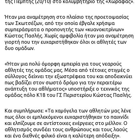
της Πέμπτης (20/10) στο κολυμβητήριο της «Χωράφας».
Ήταν μια αναμέτρηση στο πλαίσιο της προετοιμασίας
των Σκωτσέζων, από την οποία έβγαλε χρήσιμα
συμπεράσματα ο προπονητής των «κυανοκιτρίνων»
Κώστας Πασλής. Χωρίς αμφιβολία ήταν μια αναμέτρηση
γιορτή που την ευχαριστήθηκαν όλοι οι αθλητές των
δυο ομάδων.
«Ήταν μια πολύ όμορφη εμπειρία για τους νεαρούς
αθλητές της ομάδας μας. Μέσα από τέτοιες στιγμές ο
σύλλογος δείχνει την εξωστρέφεια του και αποδεικνύει
πως βαδίζει στον σωστό δρόμο για την περαιτέρω
ανάπτυξη του αθλήματος» υποστήριξε ο τεχνικός της
ομάδας πόλο Κ18 του ΓΣ Περιστερίου Κώστας Πασλής.
Και συμπλήρωσε: «Τα χαμόγελα των αθλητών μας λένε
πως όλοι οι εμπλεκόμενοι ευχαριστήθηκαν το παιχνίδι
και ελπίζουμε σε αντίστοιχες ενέργειες στο μέλλον. Ο
αθλητισμός συνδέει τους ανθρώπους και τους λαούς
και ένα διεθνές φιλικό είναι η καλύτερη απόδειξη».