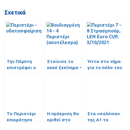
Σχετικά
Την Πέμπτη
Στοίχισε το
Ήττα στο νήμα
επιστρέφει ο
κακό ξεκίνημα –
για το πόλο του
Μιρόνοφ
ευρεία ήττα
Περιστερίου σε
(video)
από τη
ματς – θρίλερ
Βουλιαγμένη
Το Περιστέρι
H πρόκριση θα
Στα «σαλόνια»
επικράτησε
κριθεί στο
της Α1 το
εύκολα (15-10)
Περιστέρι
Γυναικείο πόλο