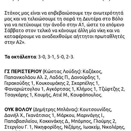
Στόχος μας είναι να επιβεβαιώσουμε την ανωτερότητά
μας και να τελειώσουμε τη σειρά τη Δευτέρα στο Βόλο
για να πετύχουμε την άνοδο στην Α1, ώστε το επόμενο
Σάββατο στον τελικό να κάνουμε άλλη μία νίκη και να
καταφέρουμε να αναδειχθούμε αήττητοι πρωταθλητές
στην Α2».
Τα οκτάλεπτα
: 3-0, 3-1, 5-0, 2-3.
ΓΣ ΠΕΡΙΣΤΕΡΙΟΥ
(Κώστας Λούδης): Καζάκος,
Παπανικολάου Αλ. 2, Λαδάς Π., Δανούρδης 1,
Γερακούδης 1, Κουκουμάκης 2, Σκαρπέλης 1,
Φαναριώτογλου 1, Αγκόρτσας 1, Κλήμος 1, Τζώρτζης 2,
Τσαγκάρης 1, Κουμής, Ατιέ Μ., Κουφόπουλος.
ΟΥΚ ΒΟΛΟΥ
(Δημήτρης Μπλάνας): Κουτσουνίδης,
Δανιήλ Χ., Γκανάτσιος 1, Μάρκου, Μαρινάγης Ι.,
Παπαβασιλείου, Κοκκινάκης Δ., Μπόμπος, Γλούμης 2,
Στεργίου Γ. 1, Νικηφορίδης, Νιζάμης, Ιωακείμ, Νικολέρης,