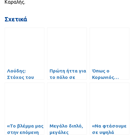
Καραλής.
Σχετικά
Λούδης:
Πρώτη ήττα για
Όπως ο
Στόχος του
το πόλο σε
Κορωνιός…
Περιστερίου η
αγώνα –
Ζήσε το δικό
καθιέρωση στο
δυσφήμιση
σου όνειρο
ελληνικό πόλο
(video)
στις Ακαδημίες
του
Περιστερίου!
(video)
«Το βλέμμα μας
Μεγάλο διπλό,
«Να φτάσουμε
στην επόμενη
μεγάλες
σε υψηλά