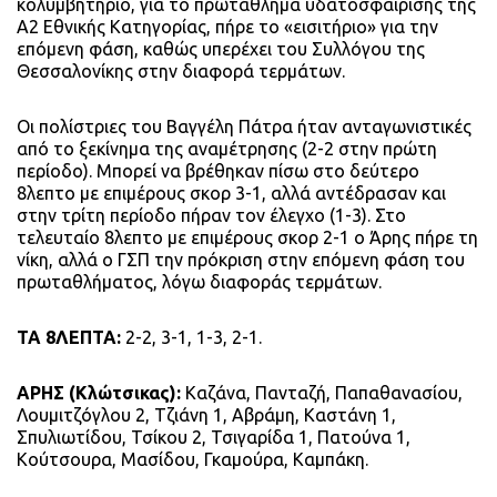
κολυμβητήριο, για το πρωτάθλημα υδατοσφαίρισης της
Α2 Εθνικής Κατηγορίας, πήρε το «εισιτήριο» για την
επόμενη φάση, καθώς υπερέχει του Συλλόγου της
Θεσσαλονίκης στην διαφορά τερμάτων.
Οι πολίστριες του Βαγγέλη Πάτρα ήταν ανταγωνιστικές
από το ξεκίνημα της αναμέτρησης (2-2 στην πρώτη
περίοδο). Μπορεί να βρέθηκαν πίσω στο δεύτερο
8λεπτο με επιμέρους σκορ 3-1, αλλά αντέδρασαν και
στην τρίτη περίοδο πήραν τον έλεγχο (1-3). Στο
τελευταίο 8λεπτο με επιμέρους σκορ 2-1 ο Άρης πήρε τη
νίκη, αλλά ο ΓΣΠ την πρόκριση στην επόμενη φάση του
πρωταθλήματος, λόγω διαφοράς τερμάτων.
ΤΑ 8ΛΕΠΤΑ:
2-2, 3-1, 1-3, 2-1.
ΑΡΗΣ (Κλώτσικας):
Καζάνα, Πανταζή, Παπαθανασίου,
Λουμιτζόγλου 2, Τζιάνη 1, Αβράμη, Καστάνη 1,
Σπυλιωτίδου, Τσίκου 2, Τσιγαρίδα 1, Πατούνα 1,
Κούτσουρα, Μασίδου, Γκαμούρα, Καμπάκη.