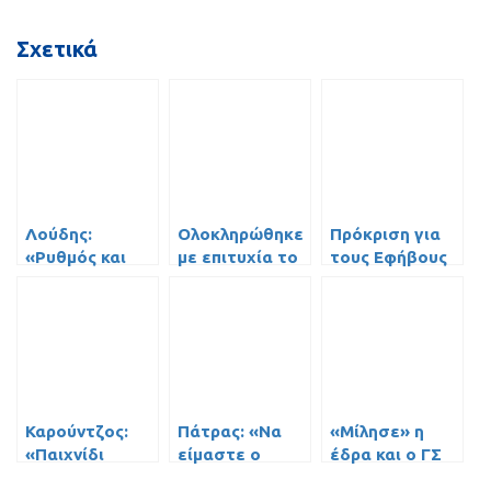
Σχετικά
Λούδης:
Ολοκληρώθηκε
Πρόκριση για
«Ρυθμός και
με επιτυχία το
τους Εφήβους
άμυνα θα
διήμερο
του ΓΣ
φέρουν τη
τουρνουά των
Περιστερίου
νίκη»!
ακαδημιών του
στο πόλο
ΓΣ Περιστερίου
Καρούντζος:
Πάτρας: «Να
«Μίλησε» η
«Παιχνίδι
είμαστε ο
έδρα και ο ΓΣ
δίχως αύριο με
καλός μας
Περιστερίου