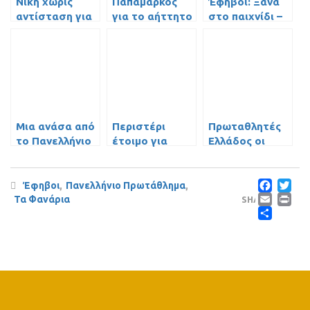
Νίκη χωρίς
Παπαμάρκος
Έφηβοι: Ξανά
αντίσταση για
για το αήττητο
στο παιχνίδι –
το Εφηβικό του
πρωτάθλημα
σπουδαία νίκη
Περιστερίου
των Εφήβων
με Προμηθέα
[video]
Μια ανάσα από
Περιστέρι
Πρωταθλητές
το Πανελλήνιο
έτοιμο για
Ελλάδος οι
Πρωτάθλημα οι
τίτλο!
Έφηβοι
Έφηβοι
Fac
T
Έφηβοι
,
Πανελλήνιο Πρωτάθλημα
,
Ema
P
Τα Φανάρια
SHARE
Μοι