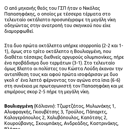
Ο από μηχανής θεός του ΓΣΠ ήταν ο Νικόλας
Παπασηφάκης, ο οποίος με τέσσερα τέρματα στο
τελευταίο οκτάλεπτο προσυπέγραψε τη μεγάλη νίκη
οδηγώντας στην ανατροπή του σκηνικού που είχε
διαμορφωθεί.
Στα δυο πρώτα οκτάλεπτα υπήρχε ισορροπία (2-2 και 1-
1), όμως στο τρίτο οκτάλεπτο η Βουλιαγμένη, που
διαθέτει τέσσερις διεθνείς αργυρούς ολυμπιονίκες, πήρε
ένα προβάδισμα δυο τερμάτων (3-1). Στο τελευταίο
όμως 8λεπτο οι πολίστες του Κώστα Λούδη έκαναν την
αντεπίθεση τους και αφού πρώτα ισοφάρισαν με δυο
γκολ σ’ ένα λεπτό φέρνοντας τον αγώνα στα ίσια (6-6)
στη συνέχεια με πρωταγωνιστή τον Παπασηφάκη και με
επιμέρους σκορ 2-5 πήρε τη μεγάλη νίκη.
Βουλιαγμένη
(Κόλιανιν): Τζωρτζάτος, Μυλωνάκης 1,
Αλυφραγκής, Γκιουβέτσης 3, Τρούλος, Πάπαριτς,
Καλογερόπουλος 2, Χαλυβόπουλος, Καπότσης 2,
Κουρούβανης, Σκουμπάκης, Ανδρεάδης, Καστρινάκης,