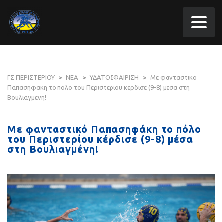
ΓΣ ΠΕΡΙΣΤΕΡΙΟΥ
>
ΝΕΑ
>
ΥΔΑΤΟΣΦΑΙΡΙΣΗ
>
Με φανταστικο
Παπασηφακη το πολο του Περιστεριου κερδισε (9-8) μεσα στη
Βουλιαγμενη!
Με φανταστικό Παπασηφάκη το πόλο
του Περιστερίου κέρδισε (9-8) μέσα
στη Βουλιαγμένη!