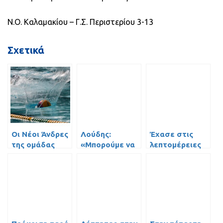
Ν.Ο. Καλαμακίου – Γ.Σ. Περιστερίου 3-13
Σχετικά
Οι Νέοι Άνδρες
Λούδης:
Έχασε στις
της ομάδας
«Mπορούμε να
λεπτομέρειες
πόλο έμαθαν τα
κερδίσουμε
από τον
μυστικά
τον Εθνικό»!
Υδραϊκό, παίζει
στους…
για την 8αδα με
διαδόχους
ΠΑΟΚ!
τους!