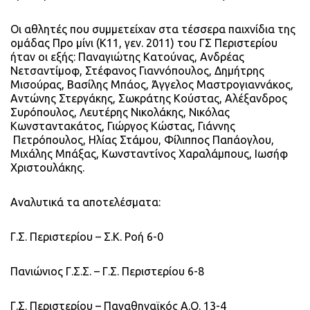
Οι αθλητές που συμμετείχαν στα τέσσερα παιχνίδια της
ομάδας Προ μίνι (Κ11, γεν. 2011) του ΓΣ Περιστερίου
ήταν οι εξής: Παναγιώτης Κατούνας, Ανδρέας
Νετσαντίμοφ, Στέφανος Γιαννόπουλος, Δημήτρης
Μισούρας, Βασίλης Μπάος, Άγγελος Μαστρογιαννάκος,
Αντώνης Στεργάκης, Σωκράτης Κούστας, Αλέξανδρος
Συρόπουλος, Λευτέρης Νικολάκης, Νικόλας
Κωνσταντακάτος, Γιώργος Κώστας, Γιάννης
Πετρόπουλος, Ηλίας Στάμου, Φίλιππος Παπάογλου,
Μιχάλης Μπάξας, Κωνσταντίνος Χαραλάμπους, Ιωσήφ
Χριστουλάκης.
Αναλυτικά τα αποτελέσματα:
Γ.Σ. Περιστερίου – Σ.Κ. Ροή 6-0
Πανιώνιος Γ.Σ.Σ. – Γ.Σ. Περιστερίου 6-8
Γ.Σ. Περιστερίου – Παναθηναϊκός Α.Ο. 13-4